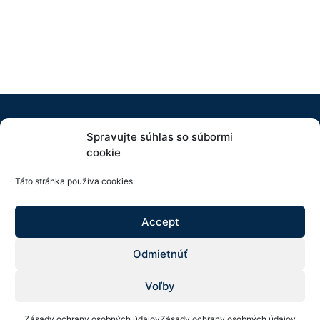
Spravujte súhlas so súbormi
cookie
Táto stránka používa cookies.
Accept
KEDA group s. r. o.
Odmietnúť
Fábryho 817/3, 040 22 Košice
Voľby
Zásady ochrany osobných údajov
Zásady ochrany osobných údajov