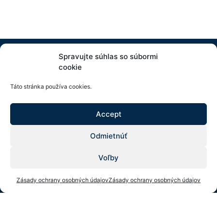
Spravujte súhlas so súbormi
cookie
Táto stránka používa cookies.
Accept
Odmietnúť
KEDA group s. r. o.
Voľby
Fábryho 817/3, 040 22 Košice
Zásady ochrany osobných údajov
Zásady ochrany osobných údajov